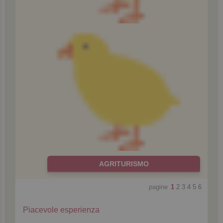
AGRITURISMO
pagine
1
2
3
4
5
6
Piacevole esperienza