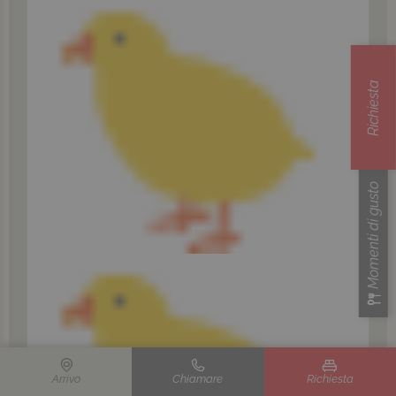
Richiesta
Momenti di gusto
Arrivo
Chiamare
Richiesta