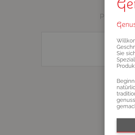
Ge
PLANEN S
Genus
Willko
Geschm
Sie sic
Spezial
Produk
Beginn
natürl
tradit
genussv
gemach