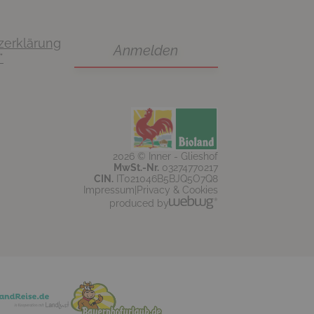
zerklärung
*
2026 © Inner - Glieshof
MwSt.-Nr.
03274770217
CIN.
IT021046B5BJQ5O7Q8
Impressum
Privacy & Cookies
produced by