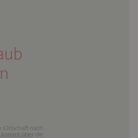
aub
rn
h (Ortschaft nach
, kommt über die