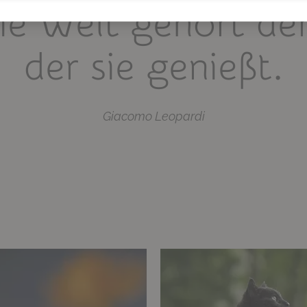
ie Welt gehört de
der sie genießt.
Giacomo Leopardi