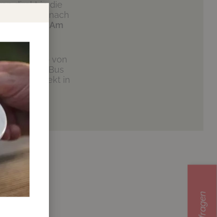
n direkt in die
h (Ortschaft nach
fast am Ziel.
Am
t, fährt - ob von
 es mit dem Bus
hof-Taxi direkt in
Anfragen