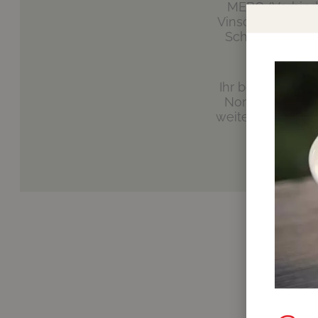
MEBO (Verbindu
Vinschger Staats
Schluderns) und
Ihr bevorzugt e
Norden oder Sü
weiter ins Matsch