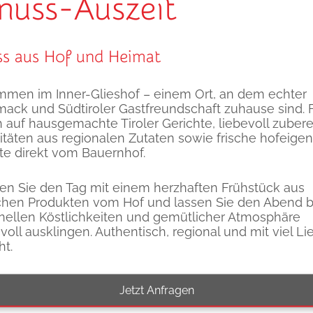
nuss-Auszeit
IE IHRE ROUTEN MIT UNSEREM ROU
s aus Hof und Heimat
mmen im Inner-Glieshof – einem Ort, an dem echter
ack und Südtiroler Gastfreundschaft zuhause sind. 
Externer Inhalt
h auf hausgemachte Tiroler Gerichte, liebevoll zubere
Klicken Sie hier, um Cookie-Einstellungen zu ändern.
Map
itäten aus regionalen Zutaten sowie frische hofeigen
te direkt vom Bauernhof.
en Sie den Tag mit einem herzhaften Frühstück aus
ichen Produkten vom Hof und lassen Sie den Abend b
ionellen Köstlichkeiten und gemütlicher Atmosphäre
oll ausklingen. Authentisch, regional und mit viel Li
t.
Jetzt Anfragen