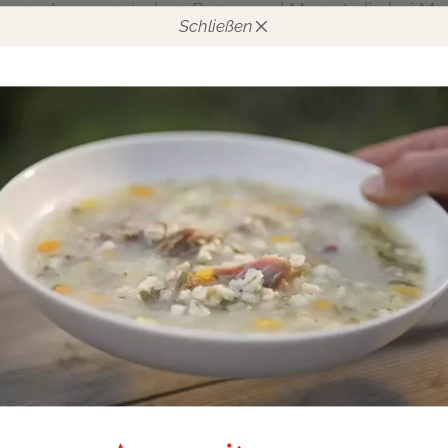
ngsstrasse zwischen Bozen und Meran), die bei Mera
Schließen
straße mündet. Folgt der Straße SS38 bis nach Tartsc
 biegt dort rechts ins Matschertal ab. Ihr seid schon 
Talschluss wartet euer Urlaubsparadies
.
ine
Urlaubsfahrt mit den Öffis
? Wer mit der Bahn anreis
den kommend - bis nach Schluderns. Von dort geht
ertal oder auf Anfrage mit dem inklusiven Inner-Gleis
unser kleines Paradies.
Inner - Glieshof
Matsch 127
39024 Mals (BZ) Südtirol
+39 340 6963308
info@inner-glieshof.it