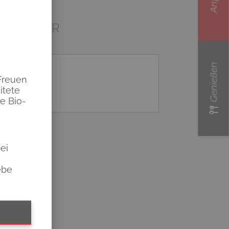
TENPLANER
Genießen
Freuen
itete
e Bio-
ei
ebe