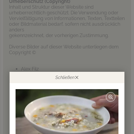
Urheberschutz (Copyright)
Inhalt und Struktur dieser Website sind
urheberrechtlich geschützt. Die Verwendung oder
Vervielfältigung von Informationen, Texten, Textteilen
oder Bildmaterial bedarf, sofern nicht ausdrücklich
anders
gekennzeichnet, der vorherigen Zustimmung.
Diverse Bilder auf dieser Website unterliegen dem
Copyright ©
Alex Filz
BENJAMIN PFITSCHER
Schließen
Bauernbund
Copyright (c) 2021 Vaclav Volrab/Shutterstock.
No use without permission.
Felix Telser
Foto: Frieder Blickle
Frieder Blickle
Frieder Blickle f
Frieder Blickle für Südtiroler Bauernbund
Frieder Blickle für Vinschgau Marketing
Frieder Blickle fuer Roter Hahn