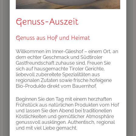
Frieder Blickle fuer Südtiroler Bauernbund /
Roter Hahn
Frieder Blickle fuer SBB_Roter Hahn
Genuss-Auszeit
Frieder Blickle fuer Suedtiroler Bauernbund,
Roter Hahn
Frieder Blickle fuer Vinschgau Marketing
Genuss aus Hof und Heimat
Frieder Blickle fuer das Vinschgau
ID-Sauna
IDM Südtirol-Alto Adige/Armin Terzer
Willkommen im Inner-Glieshof – einem Ort, an
IDM Südtirol-Alto Adige/Marion Lafogler
dem echter Geschmack und Südtiroler
IDM Südtirol-Alto Adige/Patrick
Gastfreundschaft zuhause sind. Freuen Sie
Schwienbacher
sich auf hausgemachte Tiroler Gerichte,
IDM Südtirol-STA/Manuela Tessaro
liebevoll zubereitete Spezialitäten aus
IDM/Südtiroler Apfelkonsortium/Patrick
regionalen Zutaten sowie frische hofeigene
Schwienbacher
Bio-Produkte direkt vom Bauernhof.
MillefloreImages
Ruepp Martin
Beginnen Sie den Tag mit einem herzhaften
bauernbund, s
Frühstück aus natürlichen Produkten vom Hof
frieder blickle f
und lassen Sie den Abend bei traditionellen
www.manuelpazeller.com
Köstlichkeiten und gemütlicher Atmosphäre
genussvoll ausklingen. Authentisch, regional
und mit viel Liebe gemacht.