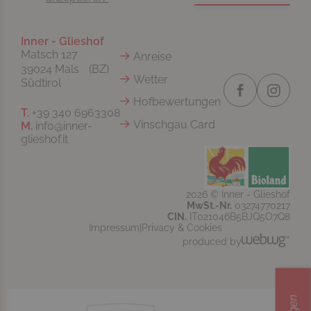
Inner - Glieshof
Matsch 127
Anreise
39024 Mals (BZ)
Wetter
Südtirol
Hofbewertungen
T.
+39 340 6963308
Vinschgau Card
M.
info@inner-
glieshof.it
2026 © Inner - Glieshof
MwSt.-Nr.
03274770217
CIN.
IT021046B5BJQ5O7Q8
Impressum
Privacy & Cookies
produced by