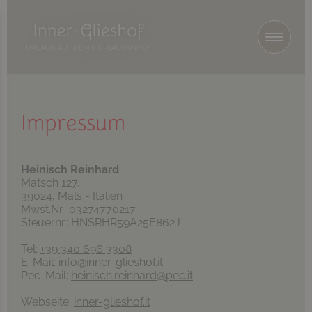
Impressum
Heinisch Reinhard
Matsch 127,
39024, Mals - Italien
Mwst.Nr.: 03274770217
Steuernr.: HNSRHR59A25E862J
Tel:
+39 340 696 3308
E-Mail:
info@inner-glieshof.it
Pec-Mail:
heinisch.reinhard@pec.it
Webseite:
inner-glieshof.it