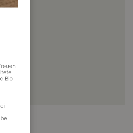
Freuen
itete
e Bio-
ei
ebe