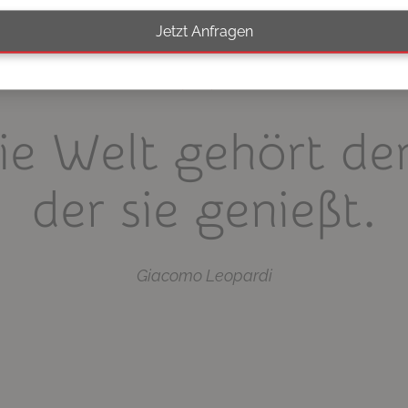
Jetzt Anfragen
ie Welt gehört de
der sie genießt.
Giacomo Leopardi