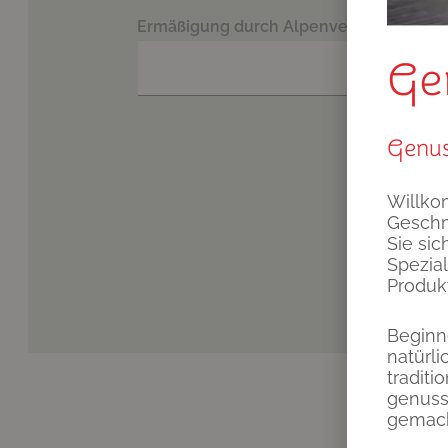
Ermäßigung durch Alpenvereinsauswei
Ge
Genus
Willko
Geschm
Sie sic
Spezial
Produk
Beginn
natürl
tradit
genussv
gemach