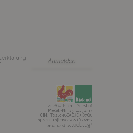
zerklärung
*
2026 © Inner - Glieshof
MwSt.-Nr.
03274770217
CIN.
IT021046B5BJQ5O7Q8
Impressum
Privacy & Cookies
produced by