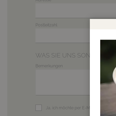
Postleitzahl
WAS SIE UNS SONST NO
Bemerkungen
Ja, ich möchte per E-Mail oder auf